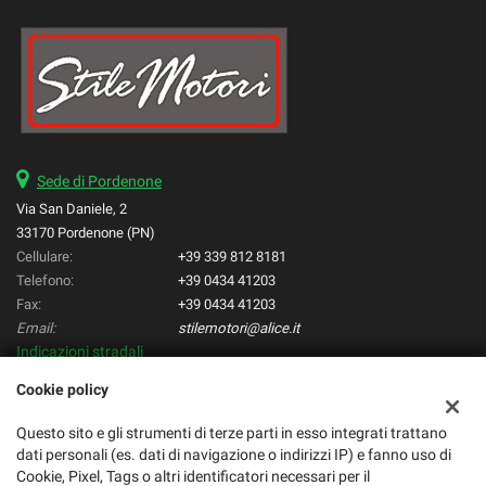
Sede di Pordenone
Via San Daniele, 2
33170 Pordenone (PN)
Cellulare:
+39 339 812 8181
Telefono:
+39 0434 41203
Fax:
+39 0434 41203
Email:
stilemotori@alice.it
Indicazioni stradali
Cookie policy
Dati fiscali:
Questo sito e gli strumenti di terze parti in esso integrati trattano
Stilemotori di Varotto Manuele
dati personali (es. dati di navigazione o indirizzi IP) e fanno uso di
C.F/P.IVA:
Cookie, Pixel, Tags o altri identificatori necessari per il
01668600933