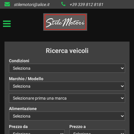
stilemotori@alice.it
+39 339 812 8181
HOME
LISTA VEICOLI DISPONIBILI
IL VENDUTO
Ricerca veicoli
CONTATTI
Condizioni
Marchio / Modello
Alimentazione
Prezzo da
Prezzo a