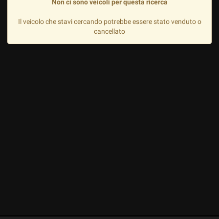
Non ci sono veicoli per questa ricerca
Il veicolo che stavi cercando potrebbe essere stato venduto o
cancellato