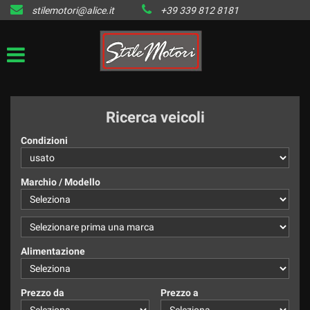
stilemotori@alice.it
+39 339 812 8181
HOME
LISTA VEICOLI DISPONIBILI
IL VENDUTO
Ricerca veicoli
CONTATTI
Condizioni
Marchio / Modello
Alimentazione
Prezzo da
Prezzo a