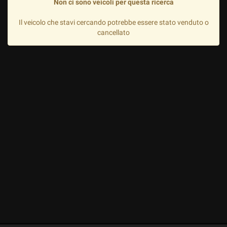
Non ci sono veicoli per questa ricerca
Il veicolo che stavi cercando potrebbe essere stato venduto o
cancellato