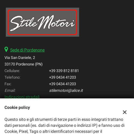
Sede di Pordenone
Via San Daniele, 2
33170 Pordenone (PN)
Cellulare:
+39 339 812 8181
Telefono:
+39 0434 41203
Fax:
+39 0434 41203
Email:
stilemotori@alice.it
Indicazioni stradali
Cookie policy
Dati fiscali:
Questo sito e gli strumenti di terze parti in esso integrati trattano
Stilemotori di Varotto Manuele
dati personali (es. dati di navigazione o indirizzi IP) e fanno uso di
C.F/P.IVA:
Cookie, Pixel, Tags o altri identificatori necessari per il
01668600933