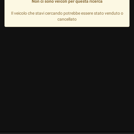
Non ci sono veicoli per questa ricerca
Il veicolo che stavi cercando potrebbe essere stato venduto o
cancellato