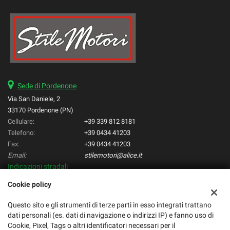
Sede di Pordenone
Via San Daniele, 2
33170 Pordenone (PN)
Cellulare:
+39 339 812 8181
Telefono:
+39 0434 41203
Fax:
+39 0434 41203
Email:
stilemotori@alice.it
Indicazioni stradali
Cookie policy
Dati fiscali:
Questo sito e gli strumenti di terze parti in esso integrati trattano
Stilemotori di Varotto Manuele
dati personali (es. dati di navigazione o indirizzi IP) e fanno uso di
C.F/P.IVA:
Cookie, Pixel, Tags o altri identificatori necessari per il
01668600933