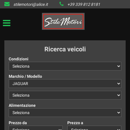
stilemotori@alice.it
+39 339 812 8181
HOME
LISTA VEICOLI DISPONIBILI
IL VENDUTO
Ricerca veicoli
CONTATTI
Condizioni
Marchio / Modello
Alimentazione
Prezzo da
Prezzo a