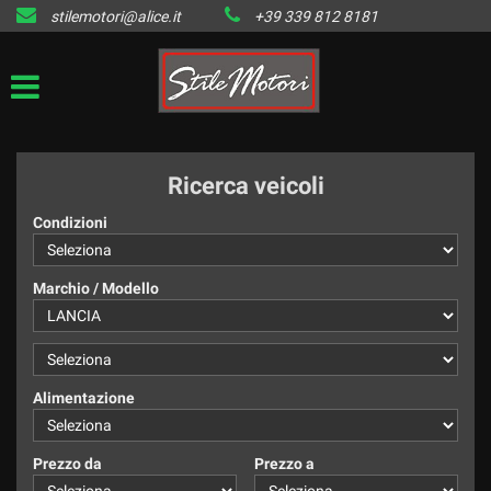
stilemotori@alice.it
+39 339 812 8181
HOME
LISTA VEICOLI DISPONIBILI
IL VENDUTO
Ricerca veicoli
CONTATTI
Condizioni
Marchio / Modello
Alimentazione
Prezzo da
Prezzo a