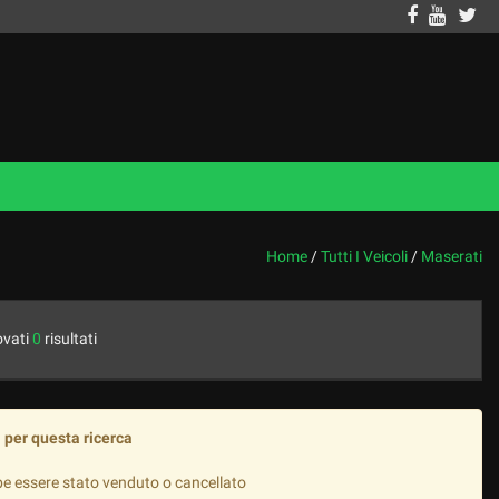
Home
/
Tutti I Veicoli
/
Maserati
ovati
0
risultati
 per questa ricerca
be essere stato venduto o cancellato