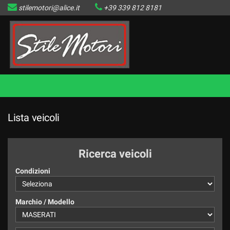
stilemotori@alice.it
+39 339 812 8181
HOME
LISTA VEICOLI DISPONIBILI
IL VENDUTO
CONTATTI
Lista veicoli
Ricerca veicoli
Condizioni
Marchio / Modello