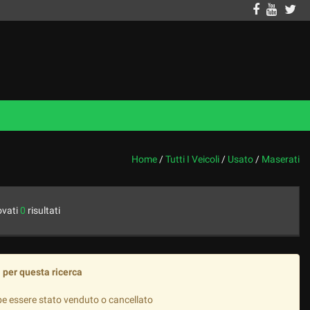
Home
/
Tutti I Veicoli
/
Usato
/
Maserati
ovati
0
risultati
 per questa ricerca
be essere stato venduto o cancellato