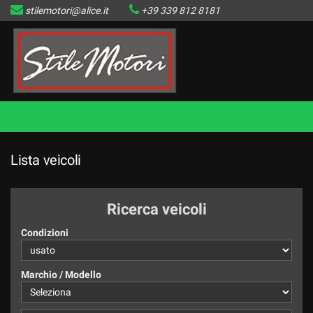
stilemotori@alice.it
+39 339 812 8181
HOME
LISTA VEICOLI DISPONIBILI
IL VENDUTO
CONTATTI
Lista veicoli
Ricerca veicoli
Condizioni
Marchio / Modello