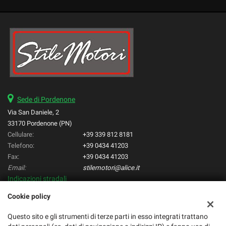
Sede di Pordenone
Via San Daniele, 2
33170 Pordenone (PN)
Cellulare:
+39 339 812 8181
Telefono:
+39 0434 41203
Fax:
+39 0434 41203
Email:
stilemotori@alice.it
Indicazioni stradali
Cookie policy
Dati fiscali:
Questo sito e gli strumenti di terze parti in esso integrati trattano
Stilemotori di Varotto Manuele