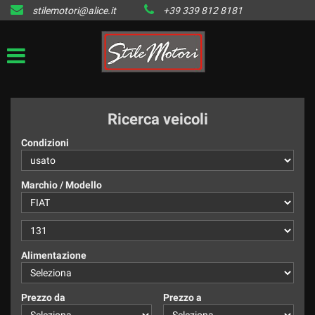
stilemotori@alice.it
+39 339 812 8181
HOME
LISTA VEICOLI DISPONIBILI
IL VENDUTO
Ricerca veicoli
CONTATTI
Condizioni
Marchio / Modello
Alimentazione
Prezzo da
Prezzo a