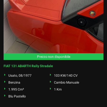
Prezzo non disponibile
FIAT 131 ABARTH Rally Stradale
Usato, 08/1977
103 KW/140 CV
Benzina
Cambio Manuale
1.995 Cm³
1 Km
Blu Pastello