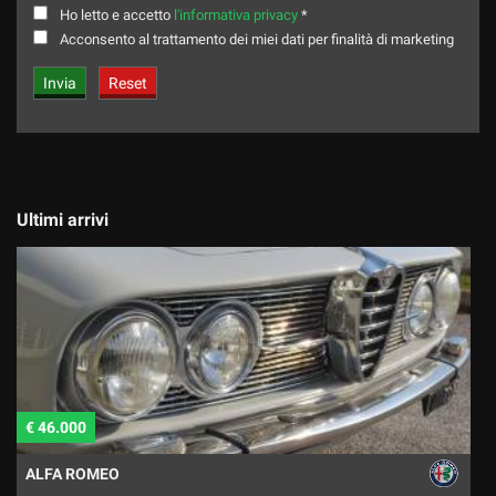
Ho letto e accetto
l'informativa privacy
*
Acconsento al trattamento dei miei dati per finalità di marketing
Ultimi arrivi
€ 46.000
€
ALFA ROMEO