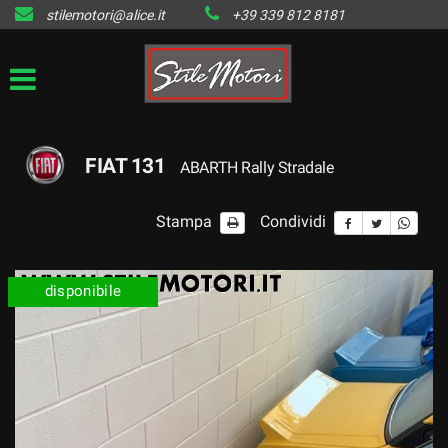
stilemotori@alice.it
+39 339 812 8181
HOME
LISTA VEICOLI DISPONIBILI
IL VENDUTO
FIAT 131
ABARTH Rally Stradale
CONTATTI
Stampa
Condividi
disponibile