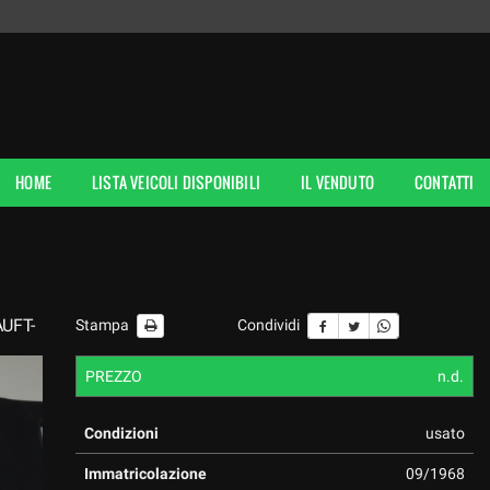
HOME
LISTA VEICOLI DISPONIBILI
IL VENDUTO
CONTATTI
UFT-
Stampa
Condividi
PREZZO
n.d.
Condizioni
usato
Immatricolazione
09/1968