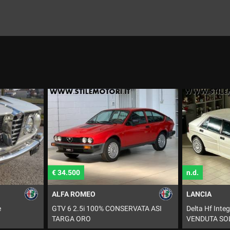
n.d.
n.d.
LANCIA
BMW
VATA ASI
Delta Hf Integrale "Bianco Perla"
M3 VENDUTA
VENDUTA SOLD VERKAUFT