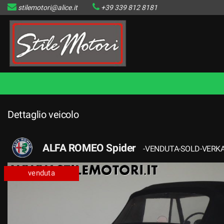
stilemotori@alice.it
+39 339 812 8181
HOME
LISTA VEICOLI DISPONIBILI
IL VENDUTO
CONTATTI
Dettaglio veicolo
ALFA ROMEO Spider
-VENDUTA-SOLD-VERKA
venduta
venduta