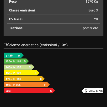
Peso
1570 Kg
Classe emissioni
Euro 3
CV fiscali
28
Trazione
posteriore
Efficienza energetica (emissioni / Km)
287.0 g/Km