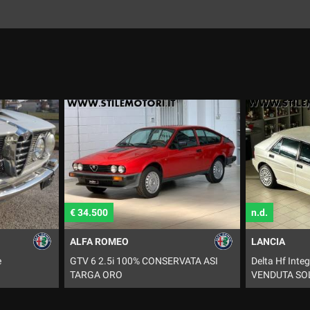
n.d.
n.d.
LANCIA
BMW
VATA ASI
Delta Hf Integrale "Bianco Perla"
M3 VENDUTA
VENDUTA SOLD VERKAUFT