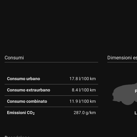
Consumi
Dimensioni es
Consumo urbano
17.8 l/100 km
Consumo extraurbano
8.4 l/100 km
P
Consumo combinato
11.9 l/100 km
Emissioni CO
287.0 g/km
L
2