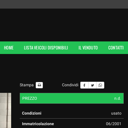
HOME
LISTA VEICOLI DISPONIBILI
IL VENDUTO
CONTATTI
Stampa
Condividi
PREZZO
n.d.
Condizioni
usato
Immatricolazione
06/2001