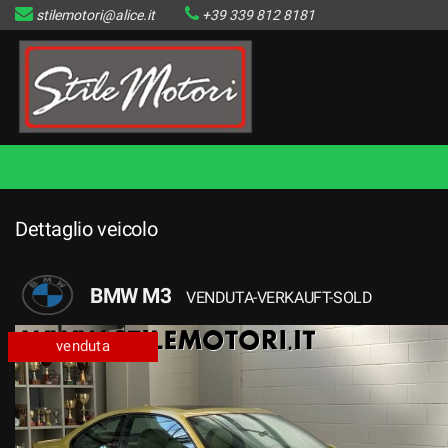
stilemotori@alice.it
+39 339 812 8181
HOME
LISTA VEICOLI DISPONIBILI
IL VENDUTO
CONTATTI
Dettaglio veicolo
BMW M3
VENDUTA-VERKAUFT-SOLD
venduta
venduta