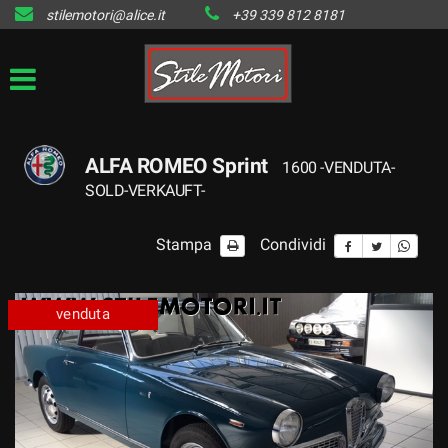
stilemotori@alice.it
+39 339 812 8181
HOME
LISTA VEICOLI DISPONIBILI
IL VENDUTO
ALFA ROMEO Sprint
1600 -VENDUTA-
SOLD-VERKAUFT-
CONTATTI
Stampa
Condividi
venduta
venduta