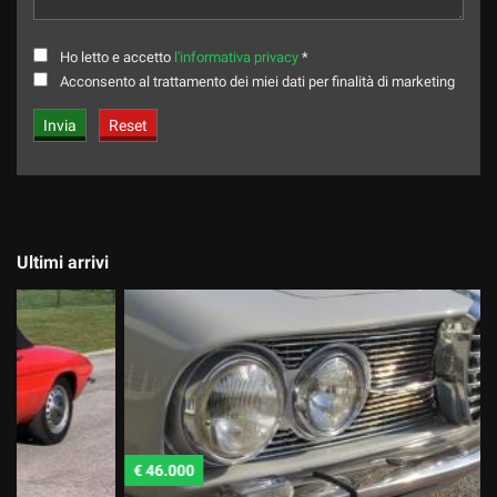
Ho letto e accetto
l'informativa privacy
*
Acconsento al trattamento dei miei dati per finalità di marketing
Ultimi arrivi
€ 46.000
€