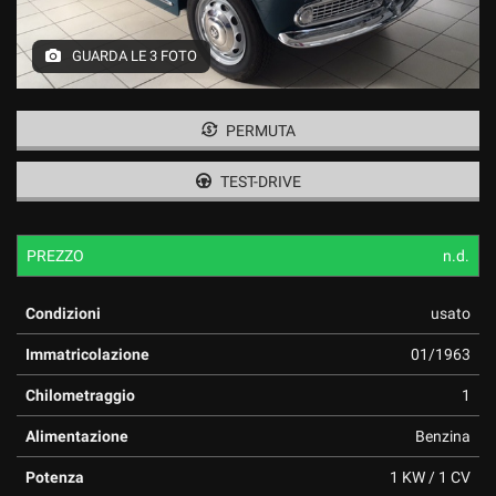
GUARDA LE 3 FOTO
PERMUTA
TEST-DRIVE
PREZZO
n.d.
Condizioni
usato
Immatricolazione
01/1963
Chilometraggio
1
Alimentazione
Benzina
Potenza
1 KW / 1 CV