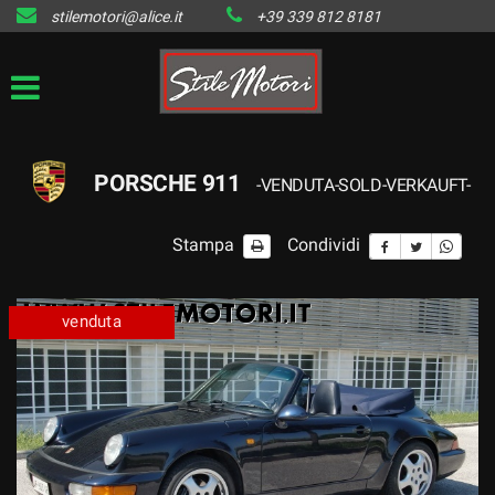
stilemotori@alice.it
+39 339 812 8181
HOME
LISTA VEICOLI DISPONIBILI
IL VENDUTO
PORSCHE 911
-VENDUTA-SOLD-VERKAUFT-
CONTATTI
Stampa
Condividi
venduta
venduta