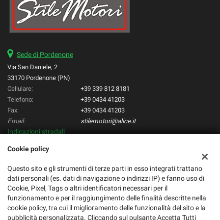
Sede di Pordenone
Via San Daniele, 2
33170 Pordenone (PN)
Cellulare:
+39 339 812 8181
Telefono:
+39 0434 41203
Fax:
+39 0434 41203
Email:
stilemotori@alice.it
Indicazioni stradali
Cookie policy
Dati fiscali:
Questo sito e gli strumenti di terze parti in esso integrati trattano
Stilemotori di Varotto Manuele
dati personali (es. dati di navigazione o indirizzi IP) e fanno uso di
C.F/P.IVA:
01668600933
Cookie, Pixel, Tags o altri identificatori necessari per il
funzionamento e per il raggiungimento delle finalità descritte nella
cookie policy, tra cui il miglioramento delle funzionalità del sito e la
pubblicità personalizzata. Cliccando sul pulsante Accetta Tutti